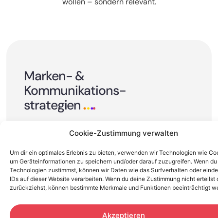
wollen – sondern relevant.
g
Marken- &
Kommunikations-
strategien
Erfolgreiche Kommunikation beginnt nicht mit
Cookie-Zustimmung verwalten
dem ersten Posting – sondern mit einer klaren
Strategie. Wir denken Kommunikation vom Ziel
Um dir ein optimales Erlebnis zu bieten, verwenden wir Technologien wie Co
um Geräteinformationen zu speichern und/oder darauf zuzugreifen. Wenn du
her: Wir definieren, wofür Ihre Marke steht, wen
Technologien zustimmst, können wir Daten wie das Surfverhalten oder einde
Sie erreichen wollen und mit welcher Botschaft
IDs auf dieser Website verarbeiten. Wenn du deine Zustimmung nicht erteilst 
– damit Kommunikation zum Erfolg beiträgt.
zurückziehst, können bestimmte Merkmale und Funktionen beeinträchtigt w
mehr erfahren
Akzeptieren