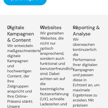
Digitale
Websites
Reporting &
01
– 03
02
– 03
03
– 03
Kampagnen
Wir gestalten
Analyse
Websites, die
& Content
Wir
nicht nur
überwachen
Wir entwickeln
optisch
kontinuierlich
maßgeschneiderte
ansprechend,
die
digitale
sondern auch
Performance
Kampagnen
funktional und
Ihrer digitalen
und
benutzerfreundlich
Kampagnen
hochwertigen
sind. Dabei
und passen
Content, der
achten wir auf
diese in
Ihre
die
Echtzeit an, um
Zielgruppen
bestmögliche
maximale
anspricht und
Nutzererfahrung
Ergebnisse zu
Ihre Online-
(UX), schnelle
erzielen. Mit
Präsenz stärkt.
Ladezeiten und
präzisen
Unsere