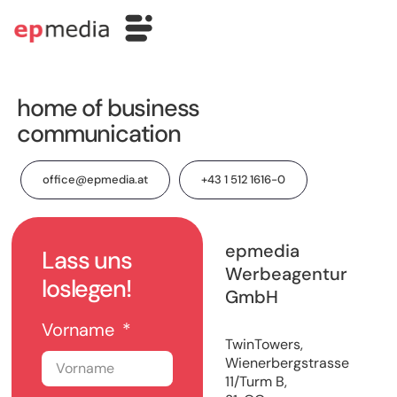
home of business
communication
office@epmedia.at
+43 1 512 1616-0
epmedia
Lass uns
Werbeagentur
loslegen!
GmbH
Vorname
TwinTowers,
Wienerbergstrasse
11/Turm B,