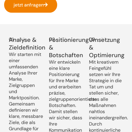
jetzt anfragen
Analyse &
Positionierung
Umsetzung
01
– 03
02
– 03
03
– 03
Zieldefinition
&
&
Wir starten mit
Botschaften
Optimierung
einer
Wir entwickeln
Mit kreativem
umfassenden
eine klare
Feingefühl
Analyse Ihrer
Positionierung
setzen wir Ihre
Marke,
für Ihre Marke
Strategie in die
Zielgruppen
und erarbeiten
Tat um und
und
präzise,
stellen sicher,
Marktposition.
zielgruppenorientierte
dass alle
Gemeinsam
Botschaften.
Maßnahmen
definieren wir
Damit stellen
nahtlos
klare, messbare
wir sicher, dass
ineinandergreifen.
Ziele, die als
Ihre
Durch
Grundlage für
Kommunikation
kontinuierliche