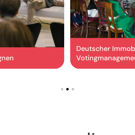
Deutscher Immobi
gnen
Votingmanageme