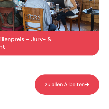
lienpreis – Jury- &
nt
zu allen Arbeiten